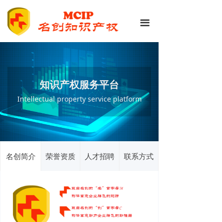
网站首页
끀
知识产权服务
科技项目服务
新闻资讯
知识产权服务平台
Intellectual property service platform
政策法规
关于名创
名创简介
荣誉资质
人才招聘
联系方式