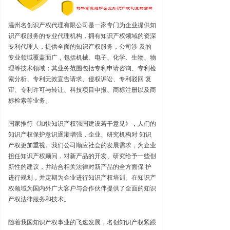
温州名创识产权代理有限公司是一家专门为企业提供知
识产权服务的专业代理机构，拥有知识产权领域的资深
专利代理人，提供全面的知识产权服务，公司涉 及的
专业领域覆盖面广，包括机械、电子、化学、生物、物
理等技术领域；其业务范围包括专利申请咨询、专利检
索分析、专利无效宣告请求、侵权诉讼、专利驳回 复
审、专利许可与转让、科技项目申报、商标注册以及商
标检索等业务。
国家推行《加快知识产权强国建设若干意见》，人们的
知识产权保护意识逐渐增强，企业、研究机构对 知识
产权更加重视。我们公司顺应社会的发展需求，为企业
担任知识产权顾问，对新产品的开发、研究给予一些创
新性的建议，并结合相关法律对新产品的全方面保 护
进行规划，并定期为企业进行知识产权培训。在知识产
权领域为国内外广大客户与合作伙伴提供了全面的知识
产权法律服务和技术。
随着我国知识产权事业的飞速发展，名创知识产权紧跟