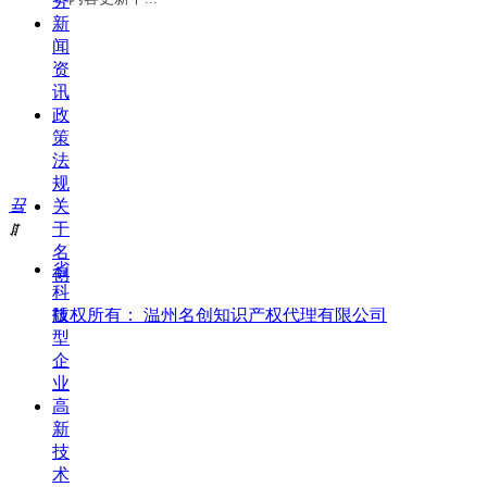
务
新
闻
资
讯
政
策
法
规
끀
关
于
ꁲ
名
省
创
科
技
版权所有：
温州名创知识产权代理有限公司
型
企
业
高
新
技
术