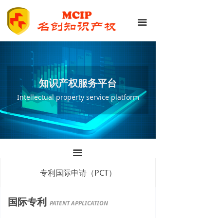
网站首页
专利申请
끀
知识产权服务
商标注册
科技项目服务
版权登记
新闻资讯
知识产权贯标
知识产权服务平台
Intellectual property service platform
政策法规
专利维权和应诉
关于名创
专利国际申请（PCT）
끀
专利国际申请（PCT）
国际专利
PATENT APPLICATION